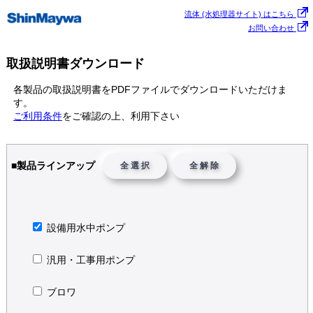
流体 (水処理器サイト) はこちら
お問い合わせ
取扱説明書ダウンロード
各製品の取扱説明書をPDFファイルでダウンロードいただけま
す。
ご利用条件
をご確認の上、利用下さい
■製品ラインアップ
全 選 択
全 解 除
設備用水中ポンプ
汎用・工事用ポンプ
ブロワ